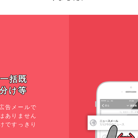
一括既
分け等
広告メールで
はありません
けですっきり