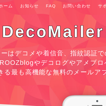
ホーム
お知らせ
FAQ
お問い合わせ
サ
DecoMailer
ラーはデコメや着信音、指紋認証で
ROOZblogやデコログやアメブ
きる最も高機能な無料のメールア