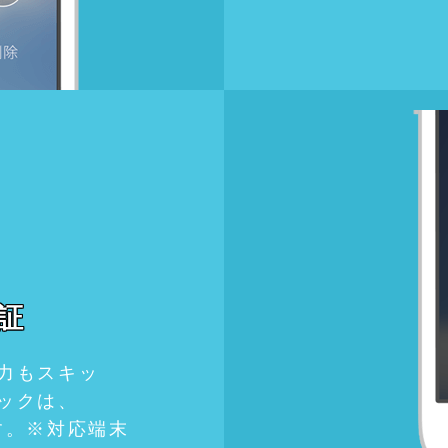
認証
力もスキッ
ックは、
ます。※対応端末